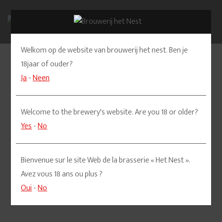
Welkom op de website van brouwerij het nest. Ben je
Home
Assortiment
KlevereTien
18jaar of ouder?
Ja
-
Neen
Welcome to the brewery's website. Are you 18 or older?
Yes
-
No
Bienvenue sur le site Web de la brasserie « Het Nest ».
Avez vous 18 ans ou plus ?
Oui
-
No