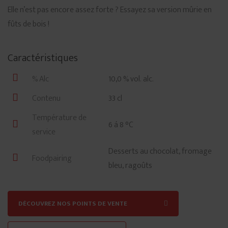
Elle n’est pas encore assez forte ? Essayez sa version mûrie en
fûts de bois !
Caractéristiques
% Alc
10,0 % vol. alc.
Contenu
33 cl
Température de
6 á 8 °C
service
Desserts au chocolat, fromage
Foodpairing
bleu, ragoûts
DÉCOUVREZ NOS POINTS DE VENTE